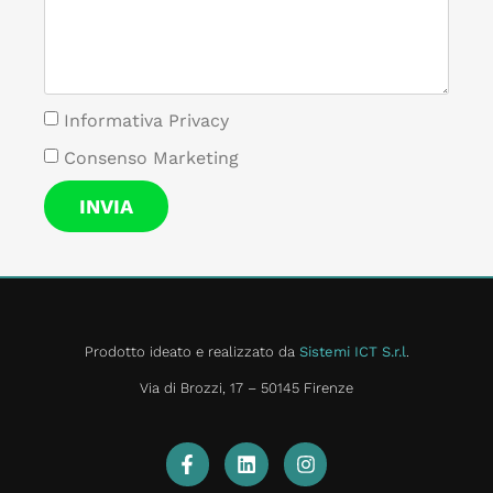
Informativa Privacy
Consenso Marketing
INVIA
Prodotto ideato e realizzato da
Sistemi ICT S.r.l
.
Via di Brozzi, 17 – 50145 Firenze