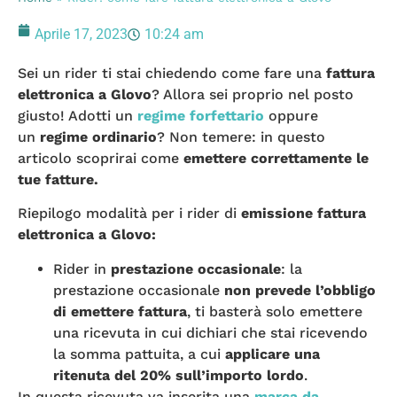
Aprile 17, 2023
10:24 am
Sei un rider ti stai chiedendo come fare una
fattura
elettronica a Glovo
? Allora sei proprio nel posto
giusto! Adotti un
regime forfettario
oppure
un
regime ordinario
? Non temere: in questo
articolo scoprirai come
emettere correttamente le
tue fatture.
Riepilogo modalità per i rider di
emissione fattura
elettronica a Glovo:
Rider in
prestazione occasionale
: la
prestazione occasionale
non prevede l’obbligo
di emettere fattura
, ti basterà solo emettere
una ricevuta in cui dichiari che stai ricevendo
la somma pattuita, a cui
applicare una
ritenuta del 20% sull’importo lordo
.
In questa ricevuta va inserita una
marca da