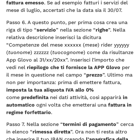
fattura emesso
. Se ad esempio fatturi i servizi del
mese di luglio, accertati che la data sia il 30/07.
Passo 6. A questo punto, per prima cosa crea una
riga di tipo “
servizio
” nella sezione “
righe
”. Nella
relativa descrizione inserisci la dicitura
“Competenze del mese xxxxxx (
mese
) rider yyyyyy
(
tuonome
) zzzzzz (
tuocognome
) come da risultanze
App Glovo al 31/xx/20xx”. Inserisci l’importo che
vedi nel
riepilogo che ti fornisce la APP Glovo
per
il mese in questione nel campo “
prezzo
”. Ultimo ma
non per importanza: prima di emettere fattura,
imposta la tua aliquota IVA
allo 0%
come
predefinita
nei dati attività, così apparirà
in
automatico
ogni volta che emetterai una
fattura in
regime forfettario
.
Passo 7. Nella sezione “
termini di pagamento
” cerca
in elenco “
rimessa diretta
”. Ora non ti resta altro
che inserire il tuo IBAN creando
l’anagrafica della