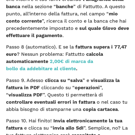
banca
nella sezione “
banche
” di Fattutto. A questo
punto, all’interno della fattura, nel campo “
mio
conto corrente
”, ricerca il conto e la banca che hai
precedentemente impostato e
sul quale Glovo deve
effettuare il pagamento
.
Passo 8 (automatico). E se la
fattura supera i 77,47
euro
? Nessun problema: Fattutto
calcola
automaticamente
2,00€ di marca da
bollo da addebitare al cliente
.
Passo 9. Adesso
clicca su “salva
” e
visualizza la
fattura in PDF
cliccando su “
operazioni
”,
“
visualizza PDF
”. Questo ti permetterà di
controllare eventuali errori in fattura
o nel caso tu
abbia bisogno di stamparne una
copia cartacea
.
Passo 10. Hai finito!
Invia elettronicamente la tua
fattura
e clicca su “
invia allo SdI
”. Semplice, no? La