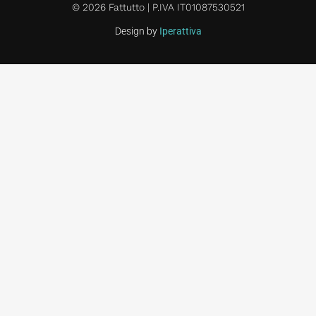
© 2026 Fattutto | P.IVA IT01087530521
Design by
Iperattiva