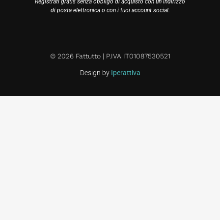
Registrati gratis senza obbligo di acquisto con un indirizzo
di posta elettronica o con i tuoi account social.
© 2026 Fattutto | P.IVA IT01087530521
Design by
Iperattiva