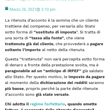
Marzo 26, 2021
3:10 pm
La ritenuta d’acconto è la somma che un cliente
trattiene dal compenso, per versarla allo Stato
sotto forma di
“sostituto di imposta
”. Si tratta di
una sorta di
“tassa alla fonte”
, che viene
trattenuta già dal cliente
, che provvederà a
pagare
soltanto l’importo
al netto della ritenuta.
Questa “trattenuta” non sarà percepita sotto forma
di denaro a fronte della prestazione svolta, ma è
paragonabile ad un “anticipo di IRPEF”
già saldato
allo Stato. Per questo motivo, le
imposte da pagare
al momento della
dichiarazione dei redditi
saranno
più basse
, proprio perché la parte delle ritenute
d’acconto sono
già state versate
.
Chi adotta il
regime forfettario
, quando emette
fattura, è esonerato dalle ritenute d’acconto?