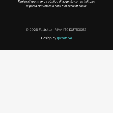
Registrati gratis senza obbligo di acquisto con un indirizzo
di posta elettronica o con i tuoi account social.
© 2026 Fattutto | P.IVA IT01087530521
Design by
Iperattiva