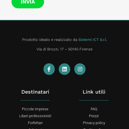
INVIA
Prodotto ideato e realizzato da
Sistemi ICT S.r.l
.
Via di Brozzi, 17 – 50145 Firenze
Destinatari
Link utili
Piccole imprese
FAQ
Liberi professionisti
Prezzi
Forfettari
Privacy policy