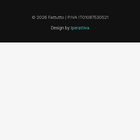
© 2026 Fattutto | P.IVA IT01087530521
Design by
Iperattiva