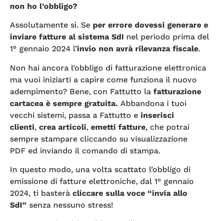
non ho l’obbligo?
Assolutamente sì. Se
per errore dovessi generare e
inviare fatture al sistema SdI
nel periodo prima del
1° gennaio 2024 l’
invio non avrà rilevanza fiscale
.
Non hai ancora l’obbligo di fatturazione elettronica
ma vuoi iniziarti a capire come funziona il nuovo
adempimento? Bene, con Fattutto la
fatturazione
cartacea è sempre gratuita
.
Abbandona i tuoi
vecchi sistemi, passa a Fattutto e
inseri
sci
clienti
,
crea articoli
,
emett
i
fatture
, che potrai
sempre stampare cliccando su visualizzazione
PDF ed inviando il comando di stampa.
In questo modo, una volta scattato l’obbligo di
emissione di fatture elettroniche, dal 1° gennaio
2024, ti basterà
cliccare sulla voce “invia allo
SdI”
senza nessuno stress!