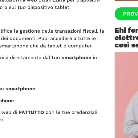
no o sul tuo dispositivo tablet.
PROV
Ehi fo
ca la gestione delle transazioni fiscali, la
elettr
le dei documenti. Puoi accedere a tutte le
così s
a smartphone che da tablet o computer.
onici direttamente dal tuo
smartphone
in
tuo
smartphone
:
tphone
e web di
FATTUTTO
con le tue credenziali.
i.