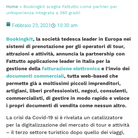
Home
»
Bookingkit sceglie Fattutto come partner per
un’esperienza integrata a 360 gradi!
Febbraio 23, 2021
10:30 am
Bookingkit
, la società tedesca leader in Europa nei
sistemi di prenotazione per gli operatori di tour,
attrazioni e attività, annuncia la partnership con
Fattutto applicazione leader in Italia per la
gestione della
fatturazione elettronica
e l’invio dei
documenti commerciali
, tutta web-based che
permette già a moltissimi piccoli imprenditori,
artigiani, liberi professionisti, negozi, consulenti,
commercialisti, di gestire in modo rapido e veloce
i propri documenti di vendita come nessun altro.
La crisi da Covid-19 si è rivelata un catalizzatore
per la digitalizzazione del mercato di tour e attività
– il terzo settore turistico dopo quello dei viaggi,