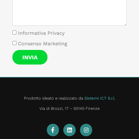
Informativa Privacy
Consenso Marketing
INVIA
Prodotto ideato e realizzato da
Sistemi ICT S.r.l
.
Via di Brozzi, 17 – 50145 Firenze