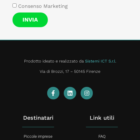
Consenso Marketing
INVIA
Prodotto ideato e realizzato da
Sistemi ICT S.r.l
.
Via di Brozzi, 17 – 50145 Firenze
Destinatari
Link utili
Piccole imprese
FAQ