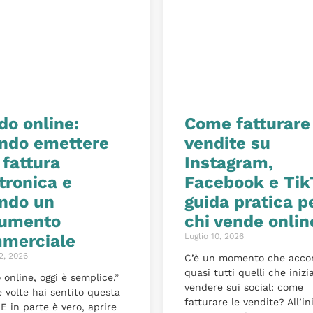
do online:
Come fatturare
ndo emettere
vendite su
 fattura
Instagram,
tronica e
Facebook e Tik
ndo un
guida pratica p
umento
chi vende onlin
merciale
Luglio 10, 2026
2, 2026
C’è un momento che acc
quasi tutti quelli che inizi
 online, oggi è semplice.”
vendere sui social: come
 volte hai sentito questa
fatturare le vendite? All’in
E in parte è vero, aprire