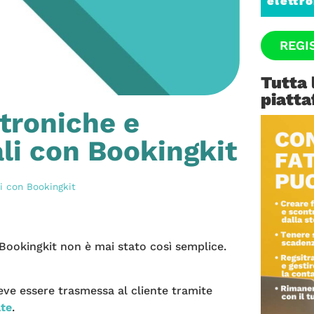
REGI
Tutta 
piatta
troniche e
i con Bookingkit
i con Bookingkit
Bookingkit non è mai stato così semplice.
deve essere trasmessa al cliente tramite
ate
.