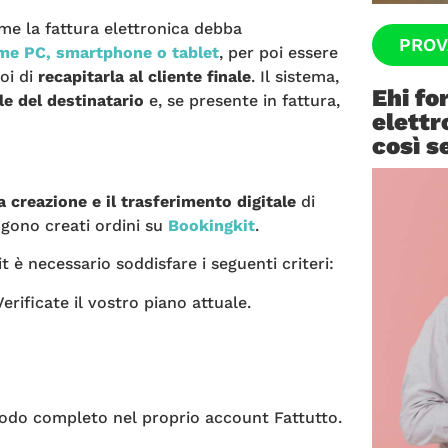
ome la fattura elettronica debba
PROV
me PC, smartphone o tablet
, per poi essere
oi di
recapitarla al cliente finale
. Il sistema,
Ehi fo
le del destinatario
e, se presente in fattura,
elettr
così s
a creazione e il trasferimento digitale
di
gono creati ordini su
Bookingkit
.
t è necessario soddisfare i seguenti criteri:
 Verificate il vostro piano attuale.
odo completo nel proprio account Fattutto.