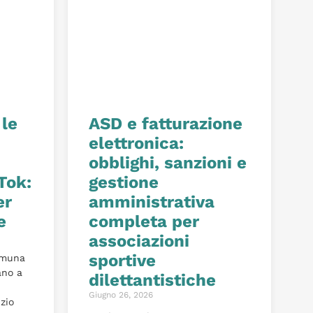
 le
ASD e fatturazione
elettronica:
obblighi, sanzioni e
Tok:
gestione
er
amministrativa
e
completa per
associazioni
sportive
omuna
ano a
dilettantistiche
Giugno 26, 2026
izio