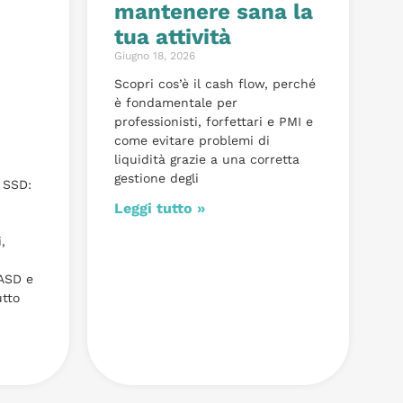
mantenere sana la
tua attività
Giugno 18, 2026
Scopri cos’è il cash flow, perché
è fondamentale per
professionisti, forfettari e PMI e
come evitare problemi di
liquidità grazie a una corretta
gestione degli
 SSD:
Leggi tutto »
,
 ASD e
utto