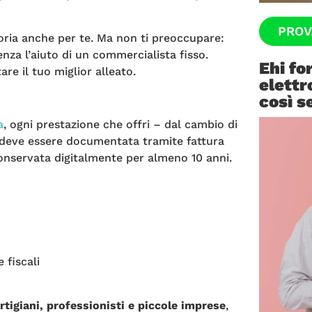
PROV
oria anche per te. Ma non ti preoccupare:
enza l’aiuto di un commercialista fisso.
Ehi fo
re il tuo miglior alleato.
elettr
così s
a
, ogni prestazione che offri – dal cambio di
– deve essere documentata tramite fattura
 conservata digitalmente per almeno 10 anni.
 fiscali
rtigiani, professionisti e piccole imprese
,