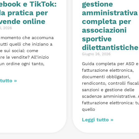
ebook e TikTok:
gestione
da pratica per
amministrativa
 vende online
completa per
0, 2026
associazioni
sportive
n momento che accomuna
utti quelli che iniziano a
dilettantistiche
e sui social: come
Giugno 26, 2026
re le vendite? All’inizio
 un ordine ogni tanto,
Guida completa per ASD e
fatturazione elettronica,
documenti obbligatori,
tutto »
rendiconto, controlli fiscali
sanzioni e gestione delle
scadenze amministrative.
fatturazione elettronica: t
quello
Leggi tutto »