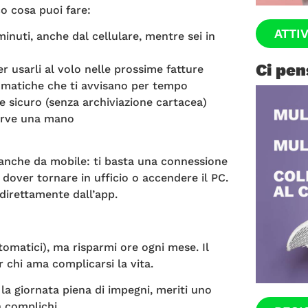
co cosa puoi fare:
ATTI
inuti, anche dal cellulare, mentre sei in
Ci pen
er usarli al volo nelle prossime fatture
omatiche che ti avvisano per tempo
 sicuro (senza archiviazione cartacea)
erve una mano
 anche da mobile: ti basta una connessione
dover tornare in ufficio o accendere il PC.
l direttamente dall’app.
utomatici), ma risparmi ore ogni mese. Il
r chi ama complicarsi la vita.
 la giornata piena di impegni, meriti uno
a complichi.