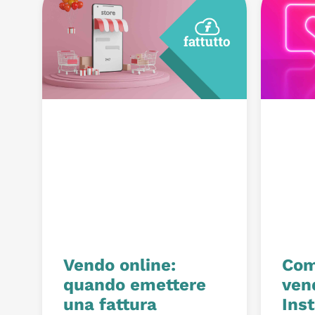
Vendo online:
Com
quando emettere
ven
una fattura
Ins