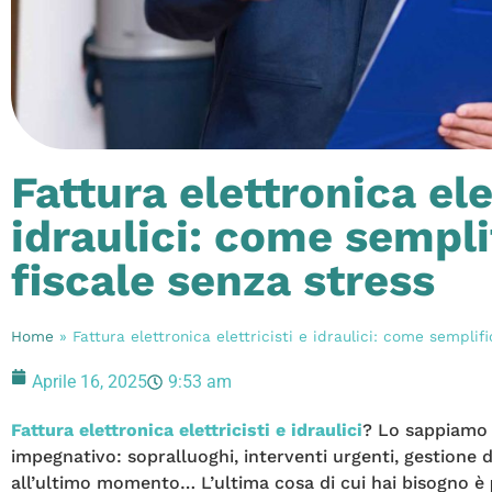
Fattura elettronica elet
idraulici: come sempli
fiscale senza stress
Home
»
Fattura elettronica elettricisti e idraulici: come semplif
Aprile 16, 2025
9:53 am
Fattura elettronica elettricisti e idraulici
? Lo sappiamo 
impegnativo: sopralluoghi, interventi urgenti, gestione d
all’ultimo momento… L’ultima cosa di cui hai bisogno è