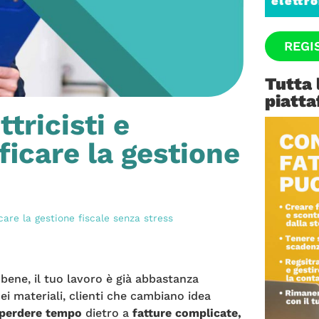
REGI
Tutta 
piatta
tricisti e
ficare la gestione
icare la gestione fiscale senza stress
bene, il tuo lavoro è già abbastanza
ei materiali, clienti che cambiano idea
perdere tempo
dietro a
fatture complicate,