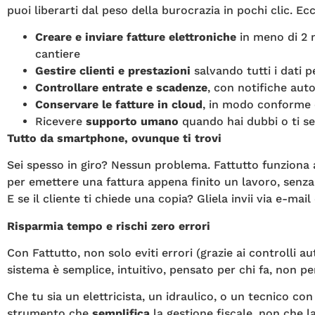
puoi liberarti dal peso della burocrazia in pochi clic. Ec
Creare e inviare fatture elettroniche
in meno di 2 m
cantiere
Gestire clienti e prestazioni
salvando tutti i dati p
Controllare entrate e scadenze
, con notifiche aut
Conservare le fatture in cloud
, in modo conforme e
Ricevere
supporto umano
quando hai dubbi o ti s
Tutto da smartphone, ovunque ti trovi
Sei spesso in giro? Nessun problema. Fattutto funziona
per emettere una fattura appena finito un lavoro, senza 
E se il cliente ti chiede una copia? Gliela invii via e-mai
Risparmia tempo e rischi zero errori
Con Fattutto, non solo eviti errori (grazie ai controlli a
sistema è semplice, intuitivo, pensato per chi fa, non pe
Che tu sia un elettricista, un idraulico, o un tecnico con
strumento che
semplifica
la gestione fiscale, non che l