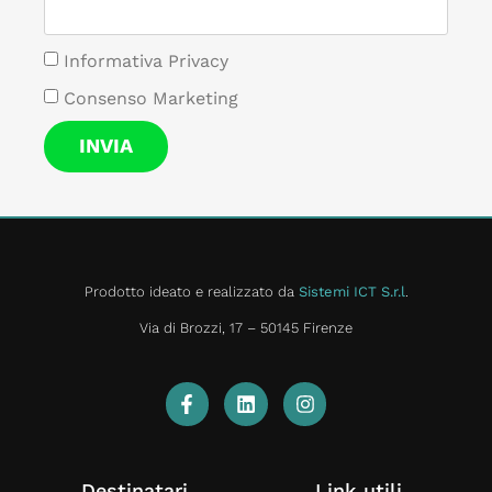
Informativa Privacy
Consenso Marketing
INVIA
Prodotto ideato e realizzato da
Sistemi ICT S.r.l
.
Via di Brozzi, 17 – 50145 Firenze
Destinatari
Link utili