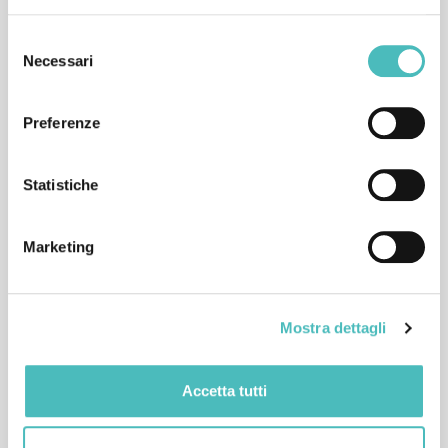
Selezione
Necessari
del
consenso
Preferenze
Statistiche
POWER BI
Dai dati contabili alle decisioni, in tempo reale
Marketing
SCOPRI L’INTEGRAZIONE
Mostra dettagli
Accetta tutti
ULTIMI ARTICOLI