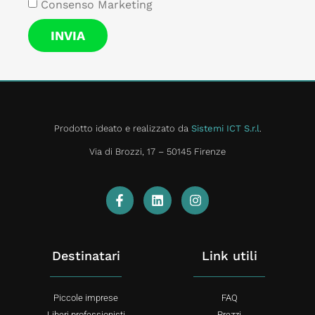
Consenso Marketing
INVIA
Prodotto ideato e realizzato da
Sistemi ICT S.r.l
.
Via di Brozzi, 17 – 50145 Firenze
Destinatari
Link utili
Piccole imprese
FAQ
Liberi professionisti
Prezzi