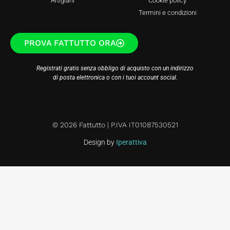
Artigiani
Cookie policy
Termini e condizioni
PROVA FATTUTTO ORA
Registrati gratis senza obbligo di acquisto con un indirizzo
di posta elettronica o con i tuoi account social.
© 2026 Fattutto | P.IVA IT01087530521
Design by
Iperattiva