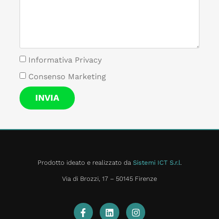
Informativa Privacy
Consenso Marketing
INVIA
Prodotto ideato e realizzato da
Sistemi ICT S.r.l
.
Via di Brozzi, 17 – 50145 Firenze